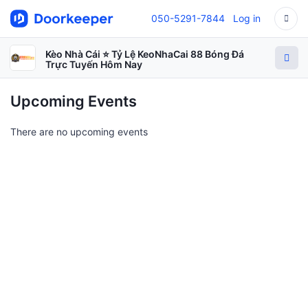
050-5291-7844
Log in
Kèo Nhà Cái ⭐️ Tỷ Lệ KeoNhaCai 88 Bóng Đá
Trực Tuyến Hôm Nay
Upcoming Events
There are no upcoming events